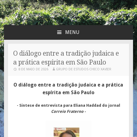
GEECX – Grupo de
Grupo de Estudos Espíritas Chico Xavier
Estudos Espíritas Chico
MENU
SKIP TO CONTENT
Xavier
O diálogo entre a tradição judaica e
a prática espírita em São Paulo
8 DE MAIO DE 2026
GRUPO DE ESTUDOS CHICO XAVIER
O diálogo entre a tradição judaica e a prática
espírita em São Paulo
- Síntese de entrevista para Eliana Haddad do jornal
Correio Fraterno -