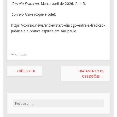
Correio Fraterno
. Março-abril de 2026. P. 4-5.
Correio.News
(copie e cole):
https://correio.news/entrevista/o-dialogo-entre-a-tradicao-
judaica-e-a-pratica-espirita-em-sao-paulo
ARTIGOS
Post navigation
←
CRÊ E SEGUE
TRATAMENTO DE
OBSESSÕES
→
Pesquisar por: