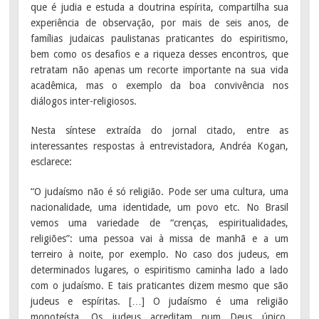
que é judia e estuda a doutrina espírita, compartilha sua
experiência de observação, por mais de seis anos, de
famílias judaicas paulistanas praticantes do espiritismo,
bem como os desafios e a riqueza desses encontros, que
retratam não apenas um recorte importante na sua vida
acadêmica, mas o exemplo da boa convivência nos
diálogos inter-religiosos.
Nesta síntese extraída do jornal citado, entre as
interessantes respostas à entrevistadora, Andréa Kogan,
esclarece:
“O judaísmo não é só religião. Pode ser uma cultura, uma
nacionalidade, uma identidade, um povo etc. No Brasil
vemos uma variedade de “crenças, espiritualidades,
religiões”: uma pessoa vai à missa de manhã e a um
terreiro à noite, por exemplo. No caso dos judeus, em
determinados lugares, o espiritismo caminha lado a lado
com o judaísmo. E tais praticantes dizem mesmo que são
judeus e espíritas. […] O judaísmo é uma religião
monoteísta. Os judeus acreditam num Deus único.