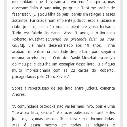
mediunidade que chegaram a ir em reunião espírita, mas
disseram: “não é para mim, porque a Torá me proíbe de
fazer isso”. […] Sou filha de pais liberais em relação a esses
assuntos. Fui criada num ambiente judaico, escola judaica e
clube judaico, mas não num ambiente religioso fechado.
Tudo era falado às claras. Aos 13 anos, li o livro do
Roberto Muszkat [
Quando se pretende falar da vida
,
GEEM]. Ele havia desencarnado aos 19 anos. Tinha
acabado de entrar na faculdade de medicina para seguir a
mesma carreira do pai. O doutor David Muszkat era amigo
do meu pai e deu-lhe um exemplar desse livro. Li e fiquei
muito impressionada com as 22 cartas do Roberto,
psicografadas pelo Chico Xavier.”
Sobre a repercussão de seu livro entre judeus, comenta
Andréa:
“A comunidade ortodoxa não vai ler meu livro, pois é uma
“literatura laica, secular”. Ao fazer palestras em ambientes
judaicos, algumas pessoas ficam talvez mais incomodadas.
Mas é assim mesmo em todas as religiões e