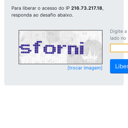
Para liberar o acesso
do IP
216.73.217.18
,
responda ao desafio abaixo.
Digite 
lado no
[trocar imagem]